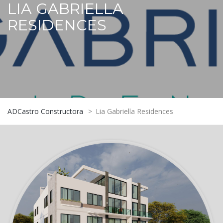
LIA GABRIELLA
RESIDENCES
ADCastro Constructora
>
Lia Gabriella Residences